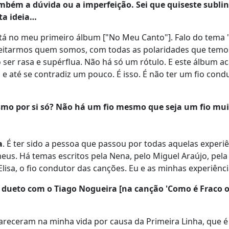
bém a dúvida ou a imperfeição. Sei que quiseste sublin
ta ideia…
tá no meu primeiro álbum ["No Meu Canto"]. Falo do tema 
 aceitarmos quem somos, com todas as polaridades que temo
er rasa e supérflua. Não há só um rótulo. E este álbum a
e até se contradiz um pouco. É isso. É não ter um fio cond
mo por si só? Não há um fio mesmo que seja um fio mui
a
. É ter sido a pessoa que passou por todas aquelas experiê
eus. Há temas escritos pela Nena, pelo Miguel Araújo, pela 
lisa, o fio condutor das canções. Eu e as minhas experiênci
dueto com o Tiago Nogueira [na canção 'Como é Fraco 
areceram na minha vida por causa da Primeira Linha, que é