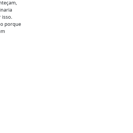
onteçam,
inaria
 isso.
ho porque
 um