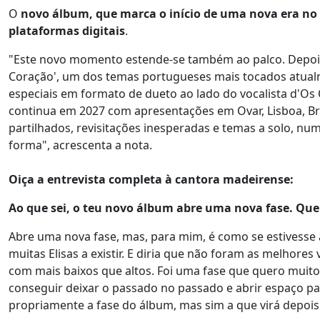
O
novo álbum, que marca o início de uma nova era no c
plataformas digitais
.
"Este novo momento estende-se também ao palco. Depois
Coração', um dos temas portugueses mais tocados atualm
especiais em formato de dueto ao lado do vocalista d'Os Q
continua em 2027 com apresentações em Ovar, Lisboa, B
partilhados, revisitações inesperadas e temas a solo, n
forma", acrescenta a nota.
Oiça a entrevista completa à cantora madeirense:
Ao que sei, o teu novo álbum abre uma nova fase. Que
Abre uma nova fase, mas, para mim, é como se estivesse a
muitas Elisas a existir. E diria que não foram as melhore
com mais baixos que altos. Foi uma fase que quero muito 
conseguir deixar o passado no passado e abrir espaço pa
propriamente a fase do álbum, mas sim a que virá depoi