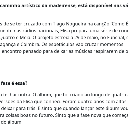
aminho artístico da madeirense, está disponível nas vá
 de se ter cruzado com Tiago Nogueira na canção 'Como É
ente nas rádios nacionais, Elisa prepara uma série de con
uatro e Meia. O projeto estreia a 29 de maio, no Funchal, 
ragança e Coimbra. Os espetáculos vão cruzar momentos
um encontro pensado para deixar as músicas respirarem de 
 fase é essa?
 fechar outra. O álbum, que foi criado ao longo de quatro 
s versões da Elisa que conheci. Foram quatro anos com altos 
deixar para trás. E sinto que quando lançar este álbum vo
ra coisas boas no futuro. Sinto que a fase nova que começ
s do álbum.