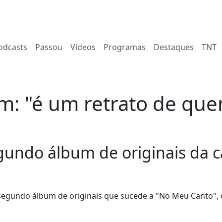
rent)
odcasts
Passou
Vídeos
Programas
Destaques
TNT
um: "é um retrato de que
gundo álbum de originais da c
 o segundo álbum de originais que sucede a "No Meu Canto", 