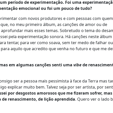
or um período de experimentação. Foi uma experimentaçã
imentação emocional ou foi um pouco de tudo?
erimentar com novos produtores e com pessoas com quem
é que, no meu primeiro álbum, as canções de amor ou de
i aprofundar mais esses temas. Sobretudo o tema do desa
passei pela experimentação sonora. Há canções neste álbum
ra tentar, para ver como soava, sem ter medo de falhar ou 
para aquilo que acredito que venha no futuro e que me de
, mas em algumas canções senti uma
vibe
de renasciment
Consigo ser a pessoa mais pessimista à face da Terra mas 
igo explicar muito bem.
Talvez seja por ser artista, por sen
ssei por desgostos amorosos que me fizeram sofrer, mas
a de renascimento, de lição aprendida
. Quero ver o lado