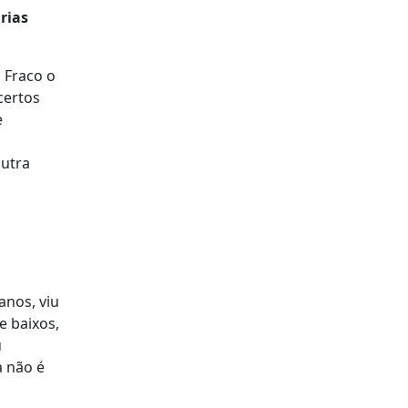
rias
 Fraco o
certos
e
outra
anos, viu
e baixos,
u
a não é