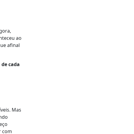
gora,
onteceu ao
ue afinal
a de cada
veis. Mas
ando
peço
r com