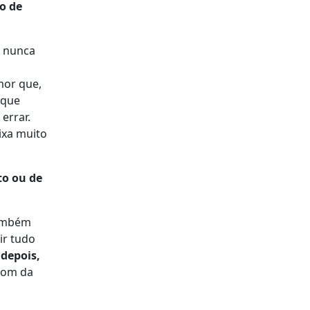
o de
 nunca
mor que,
 que
errar.
ixa muito
o ou de
também
tir tudo
 depois,
 bom da