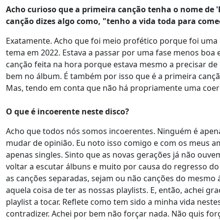
Acho curioso que a primeira canção tenha o nome de '
canção dizes algo como, "tenho a vida toda para com
Exatamente. Acho que foi meio profético porque foi um
tema em 2022. Estava a passar por uma fase menos boa e 
canção feita na hora porque estava mesmo a precisar de
bem no álbum. É também por isso que é a primeira cançã
Mas, tendo em conta que não há propriamente uma coerên
O que é incoerente neste disco?
Acho que todos nós somos incoerentes. Ninguém é apenas
mudar de opinião. Eu noto isso comigo e com os meus a
apenas singles. Sinto que as novas gerações já não ouve
voltar a escutar álbuns e muito por causa do regresso d
as canções separadas, sejam ou não canções do mesmo 
aquela coisa de ter as nossas playlists. E, então, achei
playlist a tocar. Reflete como tem sido a minha vida nest
contradizer. Achei por bem não forçar nada. Não quis fo