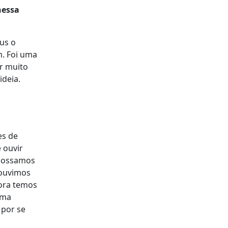
nessa
us o
m. Foi uma
r muito
ideia.
es de
 ouvir
 possamos
 ouvimos
ora temos
uma
 por se