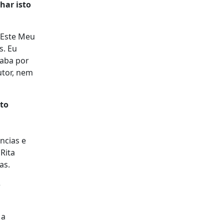
har isto
'Este Meu
s. Eu
caba por
utor, nem
to
ncias e
Rita
as.
o
 a