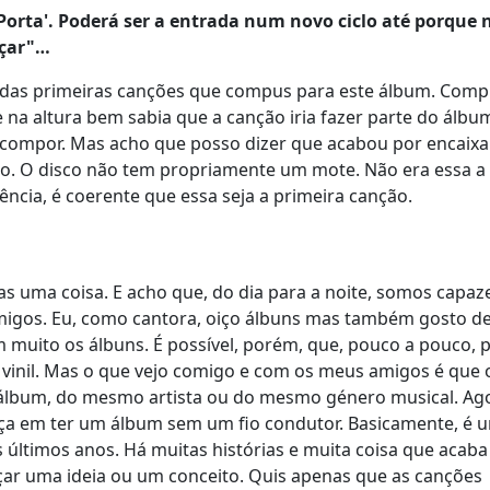
Porta'. Poderá ser a entrada num novo ciclo até porque 
eçar"…
a das primeiras canções que compus para este álbum. Comp
na altura bem sabia que a canção iria fazer parte do álbu
 compor. Mas acho que posso dizer que acabou por encaixa
o. O disco não tem propriamente um mote. Não era essa a 
cia, é coerente que essa seja a primeira canção.
 uma coisa. E acho que, do dia para a noite, somos capaz
migos. Eu, como cantora, oiço álbuns mas também gosto de
m muito os álbuns. É possível, porém, que, pouco a pouco,
o vinil. Mas o que vejo comigo e com os meus amigos é que
álbum, do mesmo artista ou do mesmo género musical. Ag
 graça em ter um álbum sem um fio condutor. Basicamente, é 
es últimos anos. Há muitas histórias e muita coisa que acaba
rçar uma ideia ou um conceito. Quis apenas que as canções