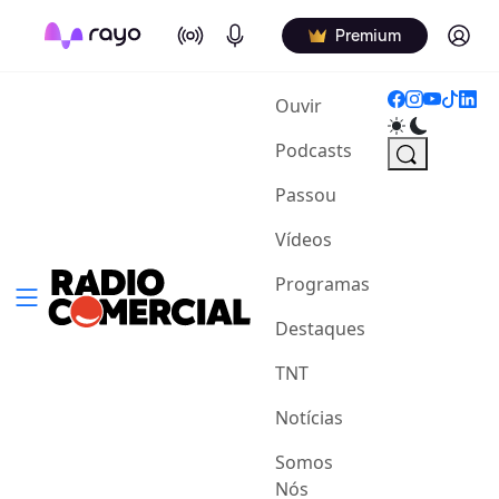
On Air
Podcasts
Log in
Premium
(current)
Ouvir
Podcasts
Passou
Vídeos
Programas
Destaques
TNT
Notícias
Somos
Nós