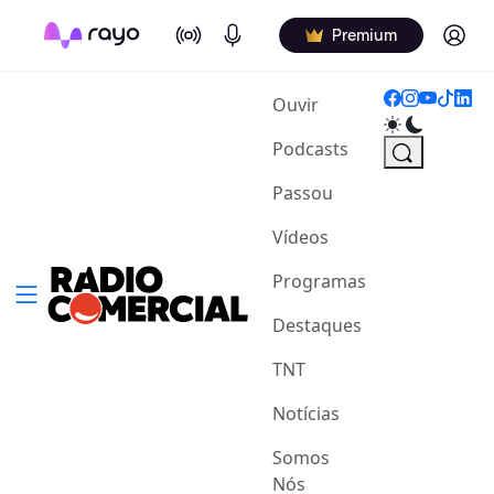
On Air
Podcasts
Log in
Premium
(current)
Ouvir
Podcasts
Passou
Vídeos
Programas
Destaques
TNT
Notícias
Somos
Nós