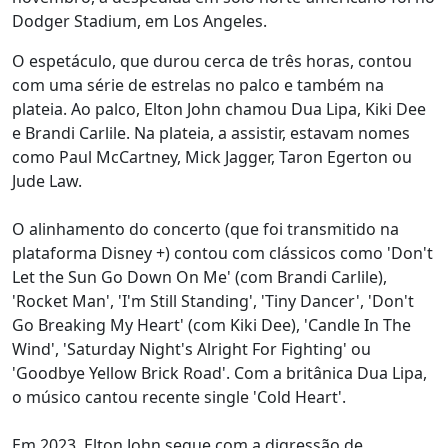
Dodger Stadium, em Los Angeles.
O espetáculo, que durou cerca de três horas, contou
com uma série de estrelas no palco e também na
plateia. Ao palco, Elton John chamou Dua Lipa, Kiki Dee
e Brandi Carlile. Na plateia, a assistir, estavam nomes
como Paul McCartney, Mick Jagger, Taron Egerton ou
Jude Law.
O alinhamento do concerto (que foi transmitido na
plataforma Disney +) contou com clássicos como 'Don't
Let the Sun Go Down On Me' (com Brandi Carlile),
'Rocket Man', 'I'm Still Standing', 'Tiny Dancer', 'Don't
Go Breaking My Heart' (com Kiki Dee), 'Candle In The
Wind', 'Saturday Night's Alright For Fighting' ou
'Goodbye Yellow Brick Road'. Com a britânica Dua Lipa,
o músico cantou recente single 'Cold Heart'.
Em 2023, Elton John segue com a digressão de