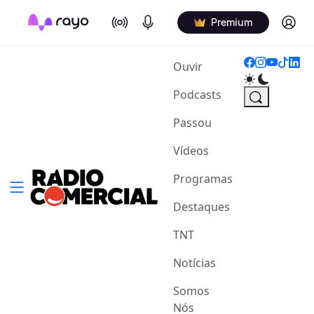
On Air
Podcasts
Log in
Premium
(current)
Ouvir
Podcasts
Passou
Vídeos
Programas
Destaques
TNT
Notícias
Somos
Nós