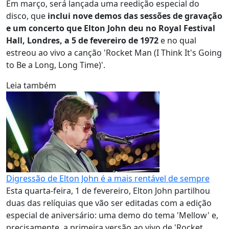
Em março, será lançada uma reedição especial do
disco, que
inclui nove demos das sessões de gravação
e um concerto que Elton John deu no Royal Festival
Hall, Londres, a 5 de fevereiro de 1972
e no qual
estreou ao vivo a canção 'Rocket Man (I Think It's Going
to Be a Long, Long Time)'.
Leia também
Digressão de Elton John é a mais rentável de sempre
Esta quarta-feira, 1 de fevereiro, Elton John partilhou
duas das relíquias que vão ser editadas com a edição
especial de aniversário: uma demo do tema 'Mellow' e,
precisamente, a primeira versão ao vivo de 'Rocket