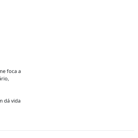
me foca a
rio,
m dá vida