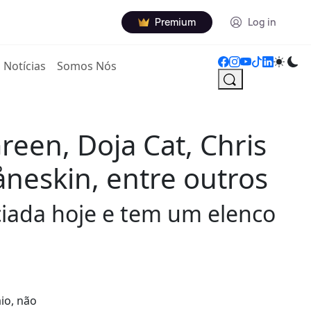
Premium
Log in
Notícias
Somos Nós
een, Doja Cat, Chris
åneskin, entre outros
nciada hoje e tem um elenco
aio, não