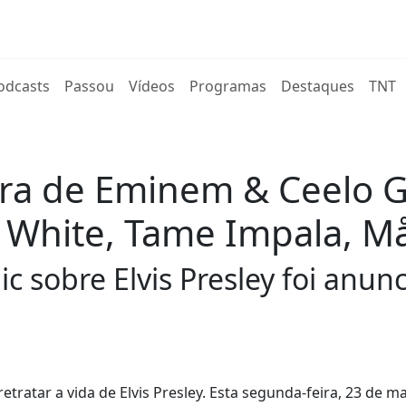
rent)
odcasts
Passou
Vídeos
Programas
Destaques
TNT
ra de Eminem & Ceelo Gr
ck White, Tame Impala, M
c sobre Elvis Presley foi anu
tratar a vida de Elvis Presley. Esta segunda-feira, 23 de m