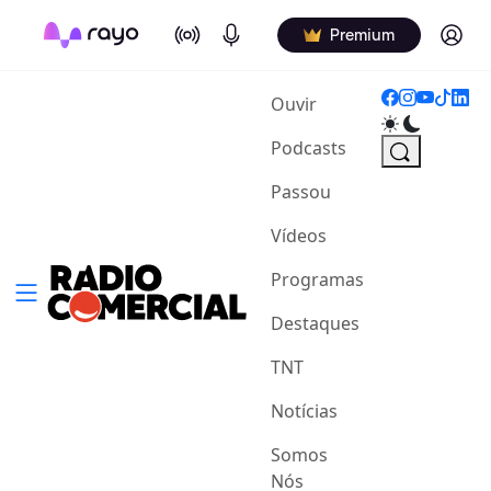
On Air
Podcasts
Log in
Premium
(current)
Ouvir
Podcasts
Passou
Vídeos
Programas
Destaques
TNT
Notícias
Somos
Nós