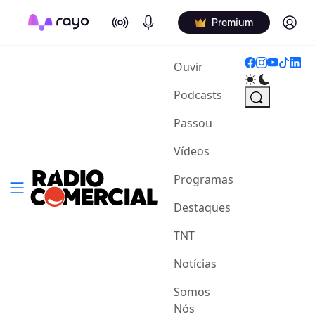
On Air
Podcasts
Log in
Premium
(current)
Ouvir
Podcasts
Passou
Vídeos
Programas
Destaques
TNT
Notícias
Somos
Nós