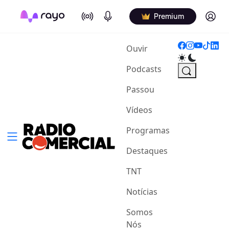
On Air
Podcasts
Log in
Premium
(current)
Ouvir
Podcasts
Passou
Vídeos
Programas
Destaques
TNT
Notícias
Somos
Nós