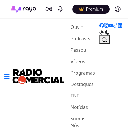
On Air
Podcasts
Log in
Premium
(current)
Ouvir
Podcasts
Passou
Vídeos
Programas
Destaques
TNT
Notícias
Somos
Nós