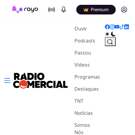
On Air
Podcasts
Log in
Premium
(current)
Ouvir
Podcasts
Passou
Vídeos
Programas
Destaques
TNT
Notícias
Somos
Nós