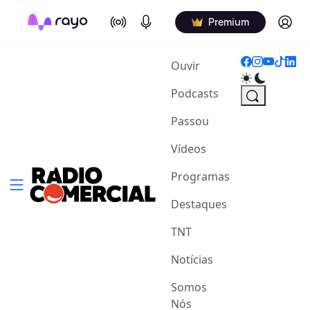
On Air
Podcasts
Log in
Premium
(current)
Ouvir
Podcasts
Passou
Vídeos
Programas
Destaques
TNT
Notícias
Somos
Nós