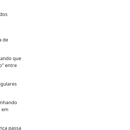
 dos
a de
rtando que
o” entre
egulares
linhando
s em
nça passa