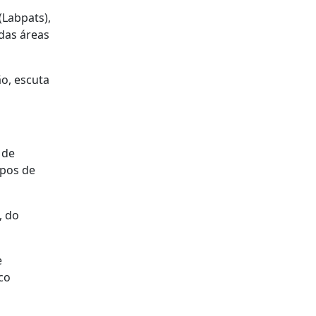
Labpats),
das áreas
o, escuta
 de
mpos de
, do
e
co