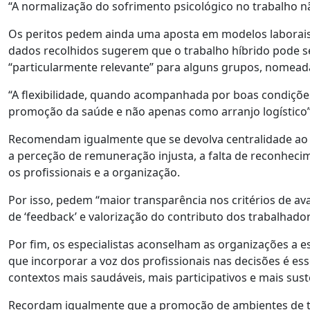
“A normalização do sofrimento psicológico no trabalho nã
Os peritos pedem ainda uma aposta em modelos laborais “
dados recolhidos sugerem que o trabalho híbrido pode se
“particularmente relevante” para alguns grupos, nomea
“A flexibilidade, quando acompanhada por boas condiçõe
promoção da saúde e não apenas como arranjo logístico”
Recomendam igualmente que se devolva centralidade ao re
a perceção de remuneração injusta, a falta de reconhecim
os profissionais e a organização.
Por isso, pedem “maior transparência nos critérios de a
de ‘feedback’ e valorização do contributo dos trabalhador
Por fim, os especialistas aconselham as organizações a 
que incorporar a voz dos profissionais nas decisões é es
contextos mais saudáveis, mais participativos e mais sust
Recordam igualmente que a promoção de ambientes de t