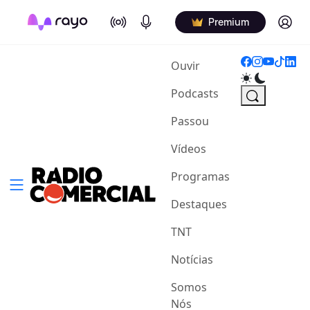
On Air
Podcasts
Log in
Premium
(current)
Ouvir
Podcasts
Passou
Vídeos
Programas
Destaques
TNT
Notícias
Somos
Nós