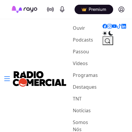
On Air
Podcasts
Log in
Premium
(current)
Ouvir
Podcasts
Passou
Vídeos
Programas
Destaques
TNT
Notícias
Somos
Nós