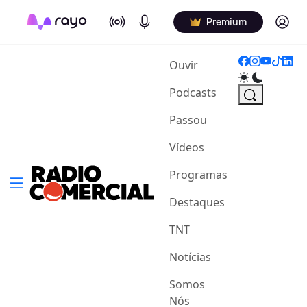
On Air
Podcasts
Log in
Premium
(current)
Ouvir
Podcasts
Passou
Vídeos
Programas
Destaques
TNT
Notícias
Somos
Nós