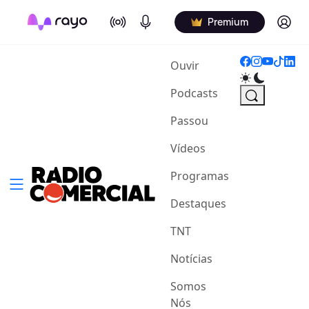
On Air
Podcasts
Log in
Premium
(current)
Ouvir
Podcasts
Passou
Vídeos
Programas
Destaques
TNT
Notícias
Somos
Nós