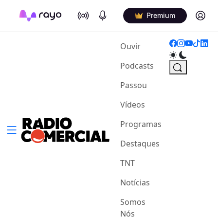
On Air
Podcasts
Log in
Premium
(current)
Ouvir
Podcasts
Passou
Vídeos
Programas
Destaques
TNT
Notícias
Somos
Nós