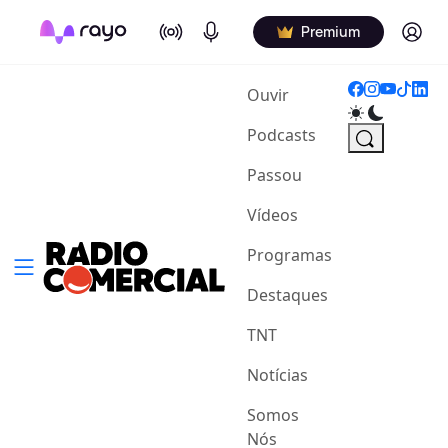
On Air
Podcasts
Log in
Premium
(current)
Ouvir
Podcasts
Passou
Vídeos
Programas
Destaques
TNT
Notícias
Somos
Nós