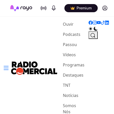
On Air
Podcasts
Log in
Premium
(current)
Ouvir
Podcasts
Passou
Vídeos
Programas
Destaques
TNT
Notícias
Somos
Nós