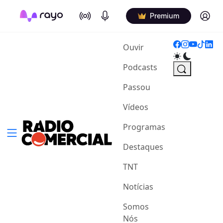
On Air
Podcasts
Log in
Premium
(current)
Ouvir
Podcasts
Passou
Vídeos
Programas
Destaques
TNT
Notícias
Somos
Nós