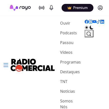
On Air
Podcasts
Log in
Premium
(current)
Ouvir
Podcasts
Passou
Vídeos
Programas
Destaques
TNT
Notícias
Somos
Nós