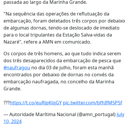
passada ao largo da Marinha Grande.
"Na sequência das operações de reflutuação da
embarcação, foram detetados três corpos por debaixo
de algumas dornas, tendo-se deslocado de imediato
para o local tripulantes da Estação Salva-vidas da
Nazaré", refere a AMN em comunicado.
Os corpos de três homens, ao que tudo indica serem
dos três desaparecidos da embarcação de pesca que
#naufragou
no dia 03 de julho, foram esta manhã
encontrados por debaixo de dornas no convés da
embarcação naufragada, no concelho da Marinha
Grande.
???
https://t.co/euRlpKlqGY
pic.twitter.com/bfhIfM5P5f
— Autoridade Marítima Nacional (@amn_portugal)
July
10, 2024