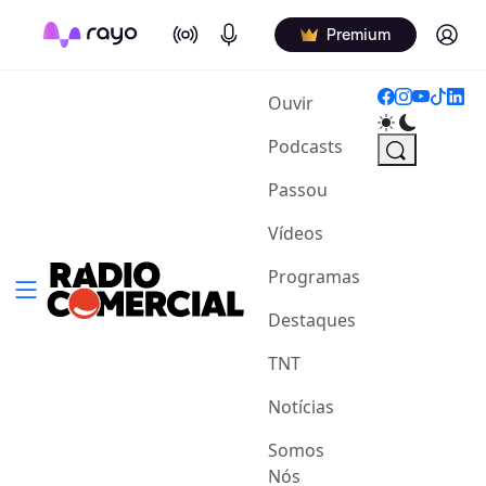
On Air
Podcasts
Log in
Premium
(current)
Ouvir
Podcasts
Passou
Vídeos
Programas
Destaques
TNT
Notícias
Somos
Nós