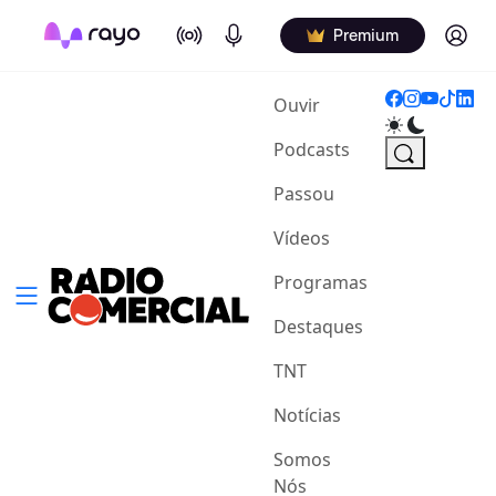
On Air
Podcasts
Log in
Premium
(current)
Ouvir
Podcasts
Passou
Vídeos
Programas
Destaques
TNT
Notícias
Somos
Nós