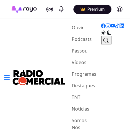
On Air
Podcasts
Log in
Premium
(current)
Ouvir
Podcasts
Passou
Vídeos
Programas
Destaques
TNT
Notícias
Somos
Nós