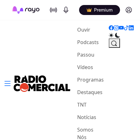
On Air
Podcasts
Log in
Premium
(current)
Ouvir
Podcasts
Passou
Vídeos
Programas
Destaques
TNT
Notícias
Somos
Nós