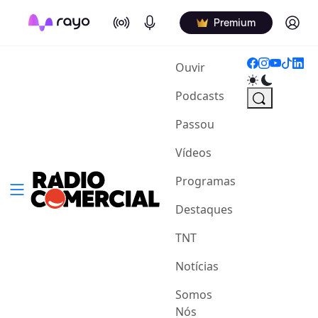
On Air
Podcasts
Log in
Premium
(current)
Ouvir
Podcasts
Passou
Vídeos
Programas
Destaques
TNT
Notícias
Somos
Nós