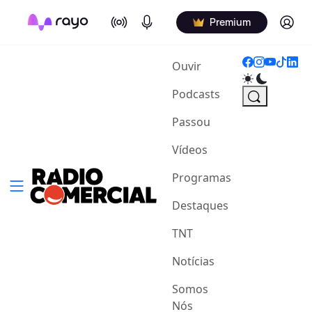
On Air
Podcasts
Log in
Premium
(current)
Ouvir
Podcasts
Passou
Vídeos
Programas
Destaques
TNT
Notícias
Somos
Nós