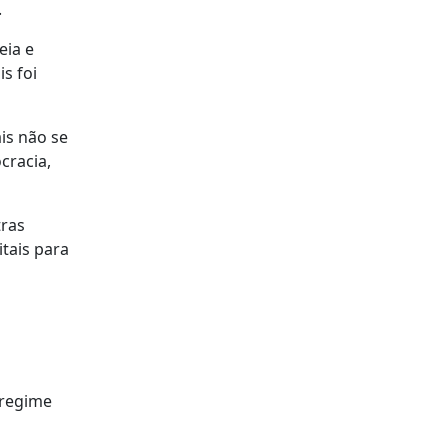
.
eia e
s foi
is não se
cracia,
tras
tais para
 regime