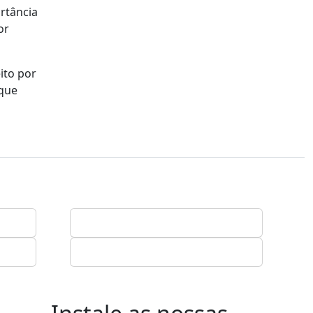
rtância
or
ito por
 que