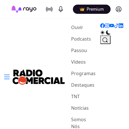
On Air
Podcasts
Log in
Premium
(current)
Ouvir
Podcasts
Passou
Vídeos
Programas
Destaques
TNT
Notícias
Somos
Nós