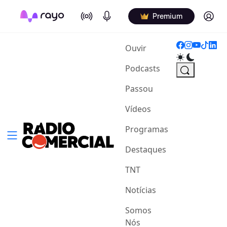
On Air
Podcasts
Log in
Premium
(current)
Ouvir
Podcasts
Passou
Vídeos
Programas
Destaques
TNT
Notícias
Somos
Nós