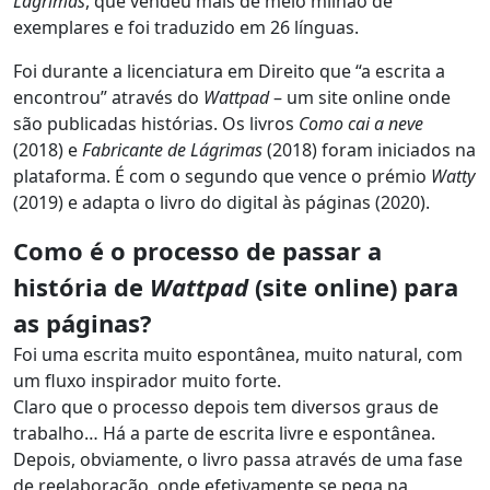
Lágrimas
, que vendeu mais de meio milhão de
exemplares e foi traduzido em 26 línguas.
Foi durante a licenciatura em Direito que “a escrita a
encontrou” através do
Wattpad
– um site online onde
são publicadas histórias. Os livros
Como cai a neve
(2018) e
Fabricante de Lágrimas
(2018) foram iniciados na
plataforma. É com o segundo que vence o prémio
Watty
(2019)
e adapta o livro do digital às páginas (2020).
Como é o processo de passar a
história de
Wattpad
(site online) para
as páginas?
Foi uma escrita muito espontânea, muito natural, com
um fluxo inspirador muito forte.
Claro que o processo depois tem diversos graus de
trabalho… Há a parte de escrita livre e espontânea.
Depois, obviamente, o livro passa através de uma fase
de reelaboração, onde efetivamente se pega na