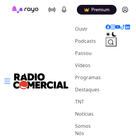
On Air
Podcasts
Log in
Premium
(current)
Ouvir
Podcasts
Passou
Vídeos
Programas
Destaques
TNT
Notícias
Somos
Nós