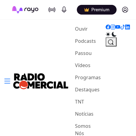
On Air
Podcasts
Log in
Premium
(current)
Ouvir
Podcasts
Passou
Vídeos
Programas
Destaques
TNT
Notícias
Somos
Nós