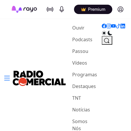
On Air
Podcasts
Log in
Premium
(current)
Ouvir
Podcasts
Passou
Vídeos
Programas
Destaques
TNT
Notícias
Somos
Nós