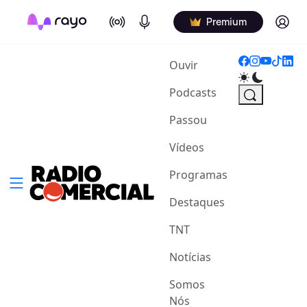
On Air
Podcasts
Log in
Premium
(current)
Ouvir
Podcasts
Passou
Vídeos
Programas
Destaques
TNT
Notícias
Somos
Nós