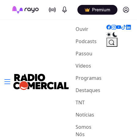
On Air
Podcasts
Log in
Premium
(current)
Ouvir
Podcasts
Passou
Vídeos
Programas
Destaques
TNT
Notícias
Somos
Nós