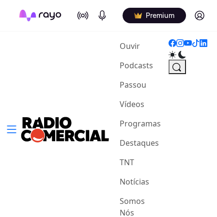
On Air
Podcasts
Log in
Premium
(current)
Ouvir
Podcasts
Passou
Vídeos
Programas
Destaques
TNT
Notícias
Somos
Nós