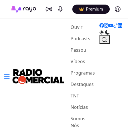
On Air
Podcasts
Log in
Premium
(current)
Ouvir
Podcasts
Passou
Vídeos
Programas
Destaques
TNT
Notícias
Somos
Nós