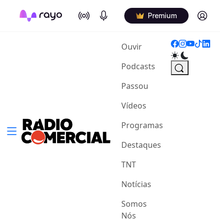
On Air
Podcasts
Log in
Premium
(current)
Ouvir
Podcasts
Passou
Vídeos
Programas
Destaques
TNT
Notícias
Somos
Nós