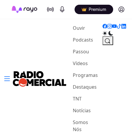
On Air
Podcasts
Log in
Premium
(current)
Ouvir
Podcasts
Passou
Vídeos
Programas
Destaques
TNT
Notícias
Somos
Nós