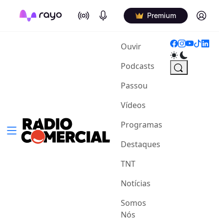
On Air
Podcasts
Log in
Premium
(current)
Ouvir
Podcasts
Passou
Vídeos
Programas
Destaques
TNT
Notícias
Somos
Nós