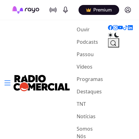
On Air
Podcasts
Log in
Premium
(current)
Ouvir
Podcasts
Passou
Vídeos
Programas
Destaques
TNT
Notícias
Somos
Nós