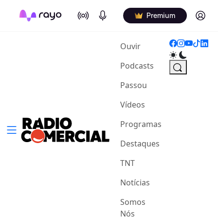
On Air
Podcasts
Log in
Premium
(current)
Ouvir
Podcasts
Passou
Vídeos
Programas
Destaques
TNT
Notícias
Somos
Nós