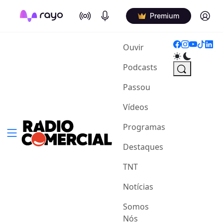
On Air
Podcasts
Log in
Premium
(current)
Ouvir
Podcasts
Passou
Vídeos
Programas
Destaques
TNT
Notícias
Somos
Nós