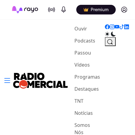
On Air
Podcasts
Log in
Premium
(current)
Ouvir
Podcasts
Passou
Vídeos
Programas
Destaques
TNT
Notícias
Somos
Nós