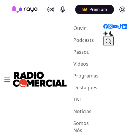
On Air
Podcasts
Log in
Premium
(current)
Ouvir
Podcasts
Passou
Vídeos
Programas
Destaques
TNT
Notícias
Somos
Nós