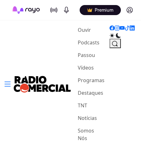
On Air
Podcasts
Log in
Premium
(current)
Ouvir
Podcasts
Passou
Vídeos
Programas
Destaques
TNT
Notícias
Somos
Nós