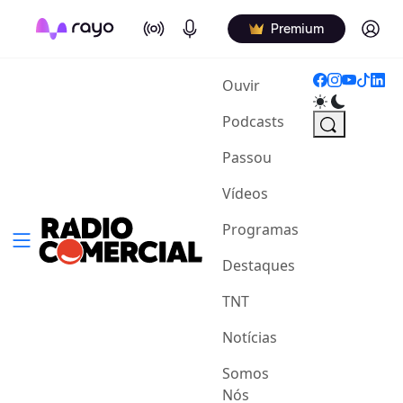
On Air
Podcasts
Log in
Premium
(current)
Ouvir
Podcasts
Passou
Vídeos
Programas
Destaques
TNT
Notícias
Somos
Nós