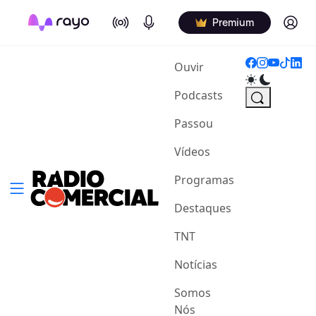
On Air
Podcasts
Log in
Premium
(current)
Ouvir
Podcasts
Passou
Vídeos
Programas
Destaques
TNT
Notícias
Somos
Nós