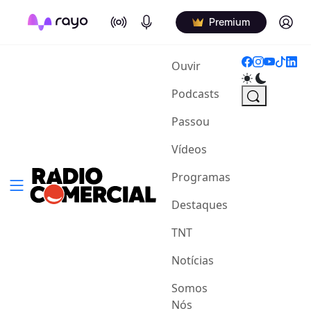
On Air
Podcasts
Log in
Premium
(current)
Ouvir
Podcasts
Passou
Vídeos
Programas
Destaques
TNT
Notícias
Somos
Nós