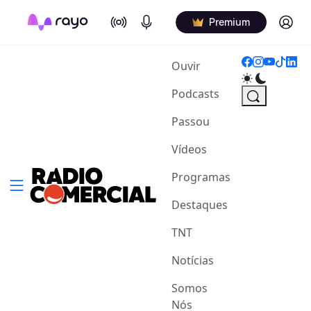
On Air
Podcasts
Log in
Premium
(current)
Ouvir
Podcasts
Passou
Vídeos
Programas
Destaques
TNT
Notícias
Somos
Nós